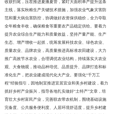
收获扫尾，压茬推进夏播夏管，紧盯大面积单产提升这条
主线，落实秋粮生产关键技术措施，加强农业气象灾害防
范和重大病虫害防控，协调做好农资保供稳价，全力夺取
全年粮食丰收，确保粮食等重要农产品稳定供给。要着力
提升农业综合生产能力和质量效益，坚持产量产能、生产
生态、增产增收一起抓，统筹发展科技农业、绿色农业、
质量农业、品牌农业，高质量推进高标准农田建设，大力
推广高效节水农业，合理调优农业结构，持续落实大农业
观、大食物观，推动品种培优、品质提升、品牌打造和标
准化生产，把农业建成现代化大产业。要强化“千万工
程”经验指引，因地制宜推进宜居宜业和美乡村建设，着力
抓好乡村产业振兴，指导各地扎实做好“土特产”文章，培
育壮大乡村富民产业，完善联农带农机制，围绕基础设施
完备度、公共服务便利度、人居环境舒适度，提升乡村建