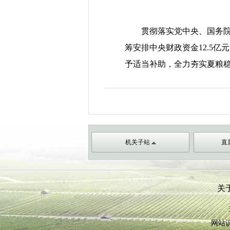
贯彻落实党中央、国务院决
筹安排中央财政资金12.5
予适当补助，全力夯实夏粮
机关子站
直
关
网站识