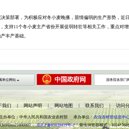
策部署，为积极应对冬小麦晚播，苗情偏弱的生产形势，近日
亿元，支持11个冬小麦主产省份开展促弱转壮等相关工作，重点对
稳产丰产基础。
属单位网站
国务院各部门
|
|
|
|
于我们
网站声明
网站地图
联系我们
访问
主办单位：中华人民共和国农业农村部 承办单位：
农业农村部信息中
别码bm21000007
京ICP备05039419号-2
最佳浏览器模式：1024*76