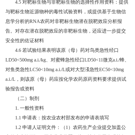
4.5 对靶标生物与非靶标生物的选择性作用资料：提供
与靶标生物近源物种的毒性试验资料，或提供基于生物信
息学分析的RNA农药对非靶标生物潜在脱靶效应分析报
告。对存在潜在脱靶效应的非靶标生物，还应进一步提交
安全性的佐证材料
4.6 若试验结果表明该原（母）药对鸟类急性经口
LD50<500mg a.i./kg、对蜜蜂急性经口LD50<11微克a.i./蜂、
对鱼类急性LC50<10mg a.i./L或对大型溞急性EC50<10mg
a.i./L，则该原（母）药应按化学农药原药资料要求提供试
验报告或资料
（二）制剂
1. 一般性资料
1.1 申请表：按农业农村部发布的申请表填写
1.2 申请人证明文件：（1）农药生产企业提交加盖公