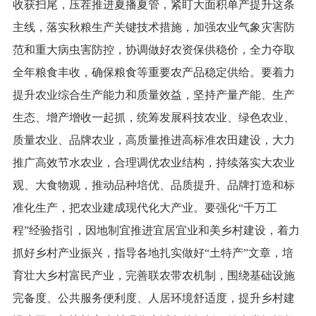
收获扫尾，压茬推进夏播夏管，紧盯大面积单产提升这条
主线，落实秋粮生产关键技术措施，加强农业气象灾害防
范和重大病虫害防控，协调做好农资保供稳价，全力夺取
全年粮食丰收，确保粮食等重要农产品稳定供给。要着力
提升农业综合生产能力和质量效益，坚持产量产能、生产
生态、增产增收一起抓，统筹发展科技农业、绿色农业、
质量农业、品牌农业，高质量推进高标准农田建设，大力
推广高效节水农业，合理调优农业结构，持续落实大农业
观、大食物观，推动品种培优、品质提升、品牌打造和标
准化生产，把农业建成现代化大产业。要强化“千万工
程”经验指引，因地制宜推进宜居宜业和美乡村建设，着力
抓好乡村产业振兴，指导各地扎实做好“土特产”文章，培
育壮大乡村富民产业，完善联农带农机制，围绕基础设施
完备度、公共服务便利度、人居环境舒适度，提升乡村建