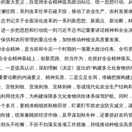
会的重大意义，自觉用全会精神提高政治站位、统一思想行动。
波澜壮阔，系列改革壮举石破天惊，推动了农业生产、农村发展
平总书记关于全面深化改革的一系列新思想、新观点、新论断，
，进一步把思想和行动统一到习近平总书记重要讲话精神和全会
产保供和农药管理的重点任务，加快推动种植业高质量发展。
会精神，是当前和今后一个时期的一项重大政治任务。全司党员
领会全会精神基础上，创新思路、担当作为，在抓好全会精神落实
。一是提高认识，深刻理解《决定》提出的“构建多元化食物供给
等重要论断的内涵要义、精神实质。二是立足全局，准确把握构建
经、宜牧则牧、宜渔则渔、宜林则林，形成现代化农业生产结构
地利用优先序，为构建保障多元化食物供给体系保驾护航。同时
一个多月，要精准精细抓秋粮田管，盯紧盯牢抓农业防灾减灾，
销衔接，统筹兼顾抓经济作物，及早谋划秋冬种，还要抓好农药
难劲头不松懈，不折不扣落实各项工作措施，持续推动种植业高