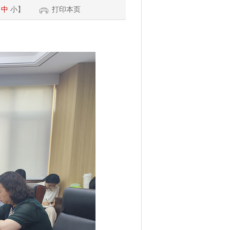
中
小
】
打印本页