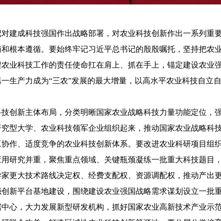
建成科技强国作出战略部署，对农业科技创新作出一系列重要
南和根本遵循。要始终牢记习近平总书记的殷殷嘱托，坚持把农
程农业科技工作的责任使命扛在肩上、抓在手上，锚定建设农业
一生产力成为“三农”发展的最大增量，以高水平农业科技自立
创新主体布局，分类明晰国家农业战略科技力量功能定位，强
研究型大学、农业科技领军企业组织起来，推动国家农业战略科
工协作、适度竞争的农业科技创新体系。要改进农业科研项目组
应用研究并重，聚焦重点领域、关键瓶颈凝练一批重大科技题目
学家更大技术路线决定权、经费支配权、资源调配权，推动产出
强创新平台基地建设，围绕建设农业强国战略需求谋划设立一批
据中心，大力发展新型研发机构，抓好国家农业高新技术产业示