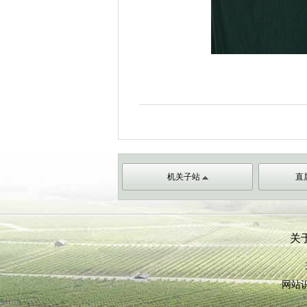
机关子站
直
关
网站识