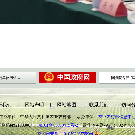
属单位网站
国务院各部门
|
|
|
|
于我们
网站声明
网站地图
联系我们
访问
主办单位：中华人民共和国农业农村部 承办单位：
农业农村部信息中
别码bm21000007
京ICP备05039419号-2
最佳浏览器模式：1024*76
京公网安备 11010502037559号