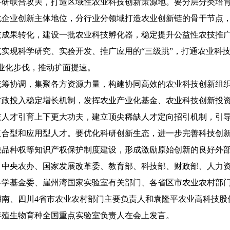
科研联合攻关，打造区域性农业科技创新策源地。要分层分类培
化企业创新主体地位，分行业分领域打造农业创新链的骨干节点
技成果转化，建设一批农业科技孵化器，稳定提升公益性农技推
实现科学研究、实验开发、推广应用的“三级跳”，打通农业科技
业化步伐，推动扩面提速。
协调，集聚各方资源力量，构建协同高效的农业科技创新组织
财政投入稳定增长机制，发挥农业产业化基金、农业科技创新投
人才引育上下更大功夫，建立顶尖稀缺人才定向招引机制，引导
复合型和应用型人才。要优化科研创新生态，进一步完善科技创
快品种权等知识产权保护制度建设，形成激励原始创新的良好外
央农办、国家发展改革委、教育部、科技部、财政部、人力资
学基金委、崖州湾国家实验室有关部门、各省区市农业农村部门
湖南、四川4省市农业农村部门主要负责人和袁隆平农业高科技股
养殖生物育种全国重点实验室负责人在会上发言。