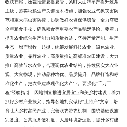
收获扫尾，压茬推进夏播夏管，紧盯大面积单产提升这条
主线，落实秋粮生产关键技术措施，加强农业气象灾害防
范和重大病虫害防控，协调做好农资保供稳价，全力夺取
全年粮食丰收，确保粮食等重要农产品稳定供给。要着力
提升农业综合生产能力和质量效益，坚持产量产能、生产
生态、增产增收一起抓，统筹发展科技农业、绿色农业、
质量农业、品牌农业，高质量推进高标准农田建设，大力
推广高效节水农业，合理调优农业结构，持续落实大农业
观、大食物观，推动品种培优、品质提升、品牌打造和标
准化生产，把农业建成现代化大产业。要强化“千万工
程”经验指引，因地制宜推进宜居宜业和美乡村建设，着力
抓好乡村产业振兴，指导各地扎实做好“土特产”文章，培
育壮大乡村富民产业，完善联农带农机制，围绕基础设施
完备度、公共服务便利度、人居环境舒适度，提升乡村建