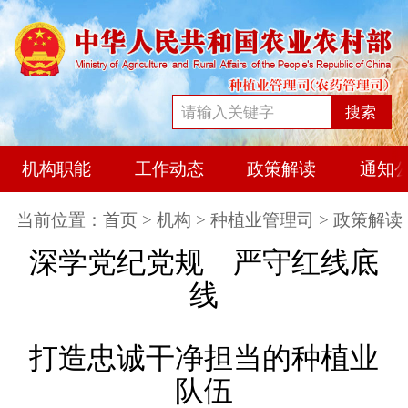
搜索
机构职能
工作动态
政策解读
通知
当前位置：
首页
>
机构
>
种植业管理司
> 政策解读
深学党纪党规 严守红线底
线
打造忠诚干净担当的种植业
队伍