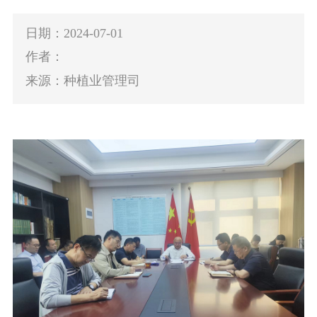
日期：2024-07-01
作者：
来源：种植业管理司