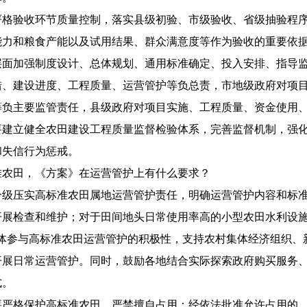
验收环节质量控制，落实县级初验、市级验收、省级抽验程序
能力和粮食产能以及试用结果、群众满意度等作为验收的重要依
加强制度设计、总体规划、通用标准确定、投入安排、指导监
措、建设进度、工程质量、运营管护等负总责，市地级政府对项
等负主要监管责任，县级政府对项目实施、工程质量、资金使用
立健全农田建设工程质量监督检验体系，完善监督机制，强化
和失信行为惩戒。
田，《方案》在运营管护上有什么要求？
压实高标准农田属地运营管护责任，明确运营管护内容和标准
开展检查和维护；对于田间地头日常使用率高的小型农田水利设施
主体参与高标准农田运营管护的积极性，支持农村集体经济组织、
开展日常运营管护。同时，鼓励各地结合实际探索政府购买服务
式。
格保护高标准农田，严禁擅自占用；经依法批准允许占用的，