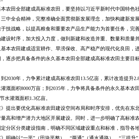
农田全部建成高标准农田，要坚持以习近平新时代中国特色社
、三中全会精神，完整准确全面贯彻新发展理念，加快构建新发
粮于技战略，以提高粮食和重要农产品生产能力为首要任务，完
确建设时序，加大投入力度，做到新建和改造并重、数量和质量
久基本农田建成适宜耕作、旱涝保收、高产稳产的现代化良田，
逐步把具备条件的永久基本农田全部建成高标准农田主要目标
030年，力争累计建成高标准农田13.5亿亩，累计改造提升2
灌溉面积8000万亩；到2035年，力争将具备条件的永久基本
节水灌溉面积1.3亿亩。
提出要优化高标准农田建设空间布局和时序安排，优先在东北
产量高和增产潜力大地区开展建设。同时，进一步明确了高标准
制定分区分类建设指南，明确不同区域建设重点和标准，指导各
确以“一平”（田块平整）、“两通”（通水通路）、“三提升